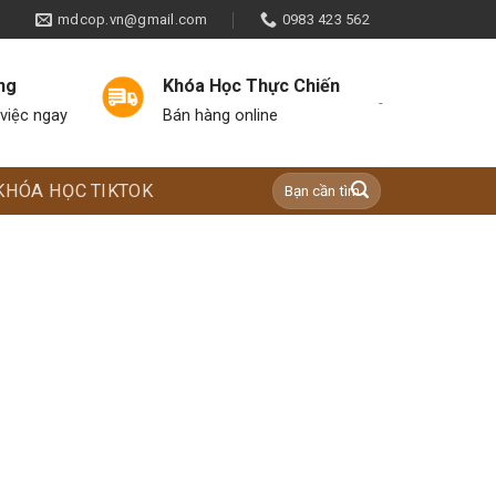
mdcop.vn@gmail.com
0983 423 562
ng
Khóa Học Thực Chiến
-
việc ngay
Bán hàng online
KHÓA HỌC TIKTOK