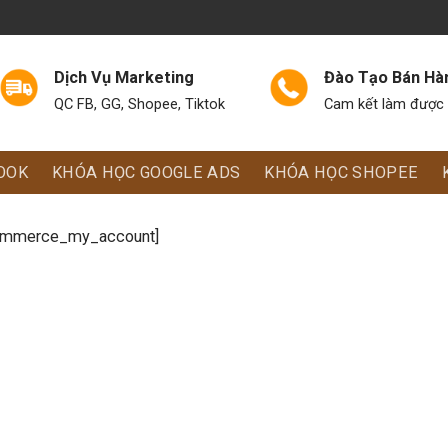
Dịch Vụ Marketing
Đào Tạo Bán Hà
QC FB, GG, Shopee, Tiktok
Cam kết làm được 
OOK
KHÓA HỌC GOOGLE ADS
KHÓA HỌC SHOPEE
mmerce_my_account]