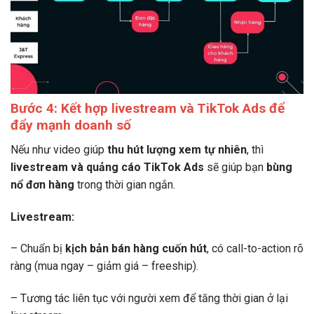
Bước 4: Kết hợp livestream và TikTok Ads để
đẩy mạnh doanh số
Nếu như video giúp
thu hút lượng xem tự nhiên
, thì
livestream và quảng cáo TikTok Ads
sẽ giúp bạn
bùng
nổ đơn hàng
trong thời gian ngắn.
Livestream:
– Chuẩn bị
kịch bản bán hàng cuốn hút
, có call-to-action rõ
ràng (mua ngay – giảm giá – freeship).
– Tương tác liên tục với người xem để tăng thời gian ở lại