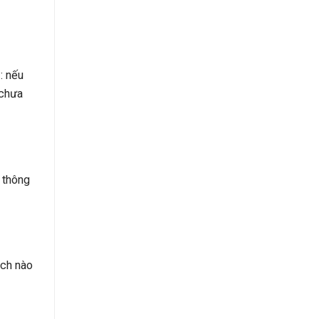
: nếu
 chưa
 thông
ịch nào