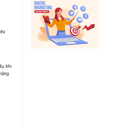
iệu
ụ, khi
 năng