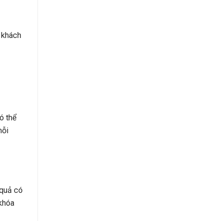
i khách
ó thể
mỗi
 quả có
 khóa