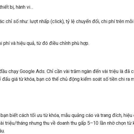
hiết bị, hành vi…
c chỉ số như: lượt nhấp (click), tỷ lệ chuyển đổi, chi phí trên mỗ
 phí và hiệu quả, từ đó điều chỉnh phù hợp.
ầu chạy Google Ads. Chỉ cần vài trăm ngàn đến vài triệu là đã c
 đấu giá từ khóa, bạn có thể chủ động kiểm soát số tiền chi ra 
bạn biết cách tối ưu từ khóa, mẫu quảng cáo và trang đích, hiệu
vài triệu/tháng nhưng thu về doanh thu gấp 5–10 lần nhờ chọn từ
ầu.