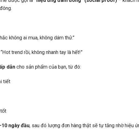
h mẽ được gọi là
“hiệu ứng đám đông” (social proof)
– khách 
 đông.
hắc không ai mua, không dám thử.”
ot trend rồi, không nhanh tay là hết!”
hấp dẫn
cho sản phẩm của bạn, từ đó:
 tiết
tốt
–10 ngày đầu
, sau đó lượng đơn hàng thật sẽ tự tăng nhờ hiệu ứ