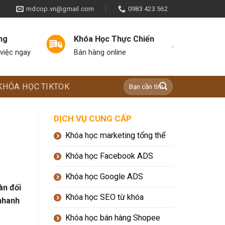
mdcop.vn@gmail.com
0983 423 562
ng
Khóa Học Thực Chiến
-
việc ngay
Bán hàng online
KHÓA HỌC TIKTOK
DỊCH VỤ CUNG CẤP
Khóa học marketing tổng thể
Khóa học Facebook ADS
Khóa học Google ADS
àn đối
Khóa học SEO từ khóa
 nhanh
Khóa học bán hàng Shopee