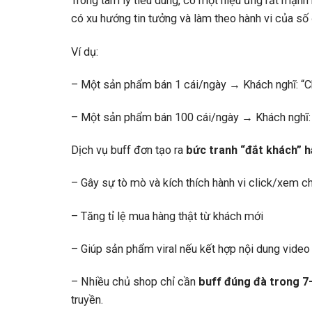
Trong tâm lý tiêu dùng, có một hiệu ứng rất mạn
có xu hướng tin tưởng và làm theo hành vi của số
Ví dụ:
– Một sản phẩm bán 1 cái/ngày → Khách nghĩ: “C
– Một sản phẩm bán 100 cái/ngày → Khách nghĩ: “H
Dịch vụ buff đơn tạo ra
bức tranh “đắt khách” 
– Gây sự tò mò và kích thích hành vi click/xem chi
– Tăng tỉ lệ mua hàng thật từ khách mới
– Giúp sản phẩm viral nếu kết hợp nội dung video 
– Nhiều chủ shop chỉ cần
buff đúng đà trong 7
truyền.