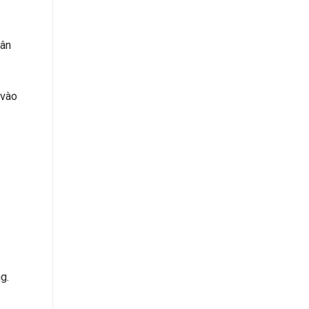
hân
 vào
g.