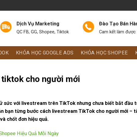
Dịch Vụ Marketing
Đào Tạo Bán Hà
QC FB, GG, Shopee, Tiktok
Cam kết làm được 
OOK
KHÓA HỌC GOOGLE ADS
KHÓA HỌC SHOPEE
tiktok cho người mới
ử sức với livestream trên TikTok nhưng chưa biết bắt đầu 
n bạn từng bước cách livestream TikTok cho người mới – t
 và chốt đơn hiệu quả.
 Shopee Hiệu Quả Mỗi Ngày