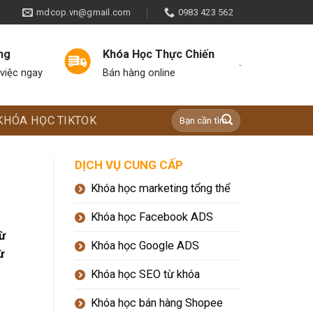
mdcop.vn@gmail.com
0983 423 562
ng
Khóa Học Thực Chiến
-
việc ngay
Bán hàng online
KHÓA HỌC TIKTOK
DỊCH VỤ CUNG CẤP
Khóa học marketing tổng thể
Khóa học Facebook ADS
từ
Khóa học Google ADS
ừ
Khóa học SEO từ khóa
Khóa học bán hàng Shopee