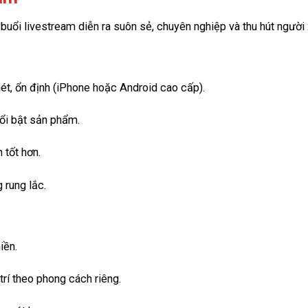
 buổi livestream diễn ra suôn sẻ, chuyên nghiệp và thu hút người
ét, ổn định (iPhone hoặc Android cao cấp).
nổi bật sản phẩm.
n tốt hơn.
g rung lắc.
iền.
rí theo phong cách riêng.