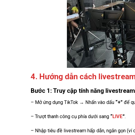
4. Hướng dẫn cách livestrea
Bước 1: Truy cập tính năng livestream
– Mở ứng dụng TikTok → Nhấn vào dấu
“+”
để qu
– Trượt thanh công cụ phía dưới sang
“
LIVE
”
.
– Nhập tiêu đề livestream hấp dẫn, ngắn gọn (ví d