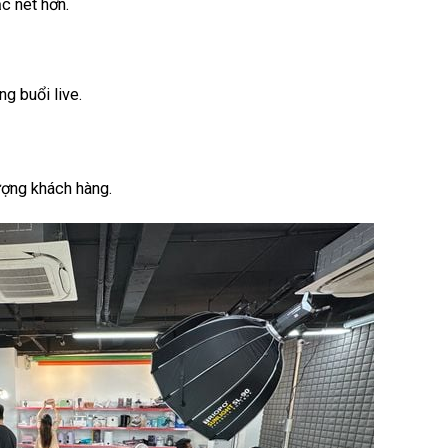
c nét hơn.
ng buổi live.
ượng khách hàng.