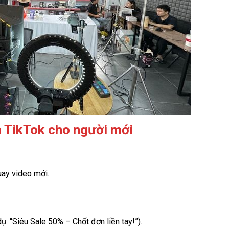
m TikTok cho người mới
ay video mới.
ụ: “Siêu Sale 50% – Chốt đơn liền tay!”).