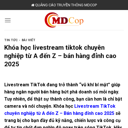
Skip
QUẢNG CÁO TRUYỀN THÔNG MDCOP
to
content
TIN TỨC - BÀI VIẾT
Khóa học livestream tiktok chuyên
nghiệp từ A đến Z – bán hàng đỉnh cao
2025
Livestream TikTok đang trở thành “vũ khí bí mật” giúp
hàng ngàn người bán hàng bứt phá doanh số mỗi ngày.
Tuy nhiên, để thật sự thành công, bạn cần hơn là chỉ bật
camera và nói chuyện. Khóa học
Livestream TikTok
chuyên nghiệp từ A đến Z – Bán hàng đỉnh cao 2025
sẽ
trang bị cho bạn đầy đủ kỹ năng, chiến lược và công cụ
để tự tin chốt đơn nghìn đô ngay trên sóng TikTok. Hãy