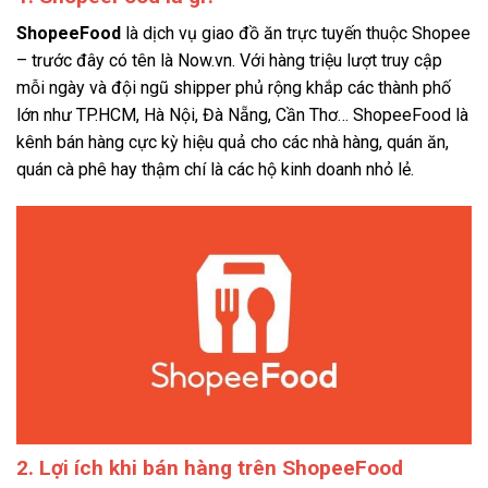
ShopeeFood
là dịch vụ giao đồ ăn trực tuyến thuộc Shopee
– trước đây có tên là Now.vn. Với hàng triệu lượt truy cập
mỗi ngày và đội ngũ shipper phủ rộng khắp các thành phố
lớn như TP.HCM, Hà Nội, Đà Nẵng, Cần Thơ… ShopeeFood là
kênh bán hàng cực kỳ hiệu quả cho các nhà hàng, quán ăn,
quán cà phê hay thậm chí là các hộ kinh doanh nhỏ lẻ.
2. Lợi ích khi bán hàng trên ShopeeFood